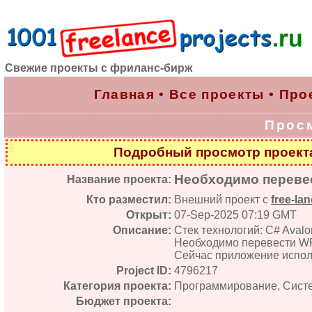
Свежие проекты с фриланс-бирж
Главная
•
Все проекты
•
Про
Прос
Подробный просмотр проек
Необходимо перевес
Название проекта:
Кто разместил:
Внешний проект с
free-lan
Открыт:
07-Sep-2025 07:19 GMT
Описание:
Стек технологий: C# Aval
Необходимо перевести WP
Сейчас приложение испол
Project ID:
4796217
Категория проекта:
Программирование, Сист
Бюджет проекта: