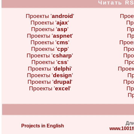
Читать RS
Проекты '
android
'
Прое
Проекты '
ajax
'
Пр
Проекты '
asp
'
Пр
Проекты '
aspnet
'
Пр
Проекты '
cms
'
Проек
Проекты '
cpp
'
Про
Проекты '
csharp
'
Про
Проекты '
css
'
Про
Проекты '
delphi
'
Проек
Проекты '
design
'
Пр
Проекты '
drupal
'
Про
Проекты '
excel
'
Пр
Пр
Дл
Projects in English
www.1001fr