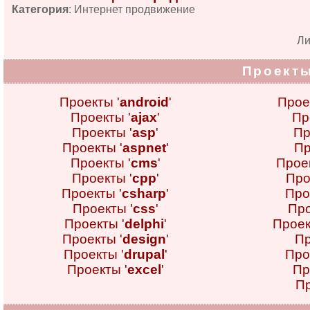
Категория
: Интернет продвижение
Л
Проекты
Проекты '
android
'
Прое
Проекты '
ajax
'
Пр
Проекты '
asp
'
Пр
Проекты '
aspnet
'
Пр
Проекты '
cms
'
Проек
Проекты '
cpp
'
Про
Проекты '
csharp
'
Про
Проекты '
css
'
Про
Проекты '
delphi
'
Проек
Проекты '
design
'
Пр
Проекты '
drupal
'
Про
Проекты '
excel
'
Пр
Пр