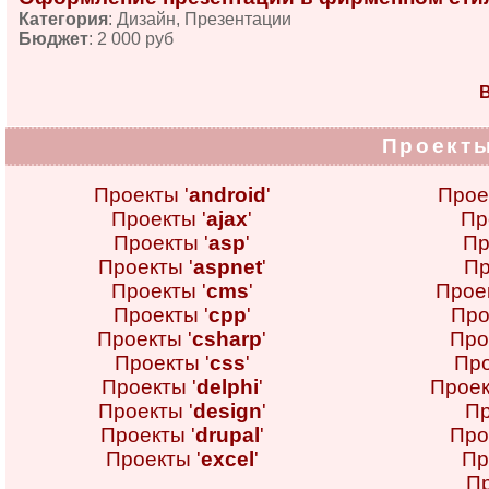
Категория
: Дизайн, Презентации
Бюджет
: 2 000 руб
В
Проекты
Проекты '
android
'
Прое
Проекты '
ajax
'
Пр
Проекты '
asp
'
Пр
Проекты '
aspnet
'
Пр
Проекты '
cms
'
Проек
Проекты '
cpp
'
Про
Проекты '
csharp
'
Про
Проекты '
css
'
Про
Проекты '
delphi
'
Проек
Проекты '
design
'
Пр
Проекты '
drupal
'
Про
Проекты '
excel
'
Пр
Пр