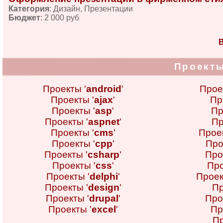
Категория
: Дизайн, Презентации
Бюджет
: 2 000 руб
В
Проекты
Проекты '
android
'
Прое
Проекты '
ajax
'
Пр
Проекты '
asp
'
Пр
Проекты '
aspnet
'
Пр
Проекты '
cms
'
Проек
Проекты '
cpp
'
Про
Проекты '
csharp
'
Про
Проекты '
css
'
Про
Проекты '
delphi
'
Проек
Проекты '
design
'
Пр
Проекты '
drupal
'
Про
Проекты '
excel
'
Пр
Пр