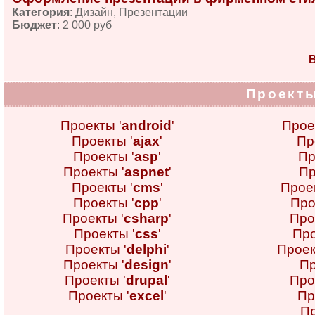
Категория
: Дизайн, Презентации
Бюджет
: 2 000 руб
В
Проекты
Проекты '
android
'
Прое
Проекты '
ajax
'
Пр
Проекты '
asp
'
Пр
Проекты '
aspnet
'
Пр
Проекты '
cms
'
Проек
Проекты '
cpp
'
Про
Проекты '
csharp
'
Про
Проекты '
css
'
Про
Проекты '
delphi
'
Проек
Проекты '
design
'
Пр
Проекты '
drupal
'
Про
Проекты '
excel
'
Пр
Пр