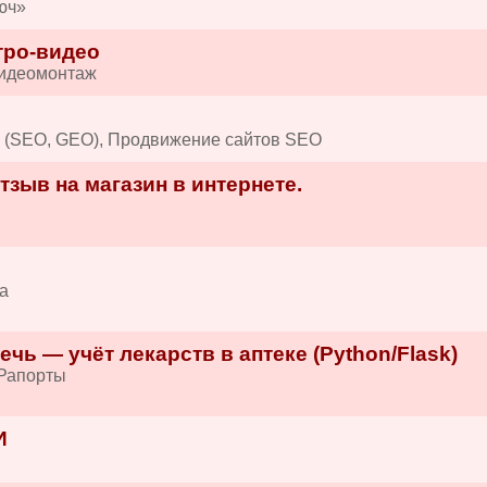
юч»
тро-видео
Видеомонтаж
в (SEO, GEO), Продвижение сайтов SEO
зыв на магазин в интернете.
а
ечь — учёт лекарств в аптеке (Python/Flask)
/Рапорты
И