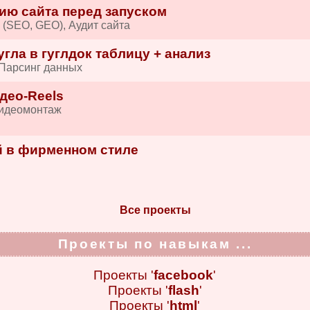
ию сайта перед запуском
 (SEO, GEO), Аудит сайта
гла в гуглдок таблицу + анализ
 Парсинг данных
део-Reels
Видеомонтаж
 в фирменном стиле
и
Все проекты
Проекты по навыкам ...
Проекты '
facebook
'
Проекты '
flash
'
Проекты '
html
'