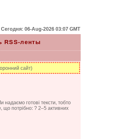
Сегодня: 06-Aug-2026 03:07 GMT
ь RSS-ленты
оронний сайт)
 надаємо готові тексти, тобто
е, що потрібно: ? 2–5 активних