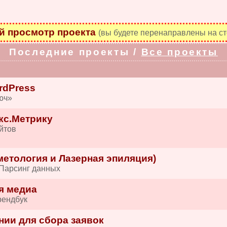
 просмотр проекта
(вы будете перенаправлены на ст
Последние проекты /
Все проекты
rdPress
юч»
кс.Метрику
йтов
етология и Лазерная эпиляция)
 Парсинг данных
я медиа
рендбук
нии для сбора заявок