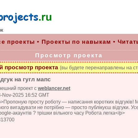
рж
се проекты
•
Проекты по навыкам
•
Читат
Просмотр проекта
 просмотр проекта
(вы будете перенаправлены на ст
ідгук на гугл мапс
нешний проект с
weblancer.net
8-Nov-2025 16:52 GMT
>Пропоную просту роботу — написання коротких відгуків! Ми
чого вигадувати не потрібно — просто публікуєш відгуки. Ус
ogle-акаунтів ? трішки вільного часу Робота легка</p>
813700