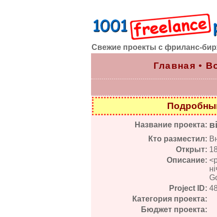
Свежие проекты с фриланс-би
Главная
•
В
Подробный
в
Название проекта:
Кто разместил:
В
Открыт:
1
Описание:
<p
ні
Go
Project ID:
4
Категория проекта:
Бюджет проекта: