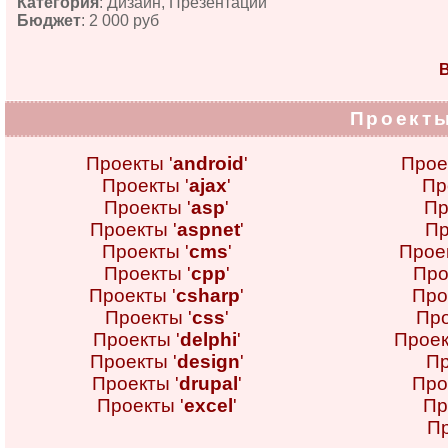
Категория
: Дизайн, Презентации
Бюджет
: 2 000 руб
В
Проекты
Проекты '
android
'
Прое
Проекты '
ajax
'
Пр
Проекты '
asp
'
Пр
Проекты '
aspnet
'
Пр
Проекты '
cms
'
Проек
Проекты '
cpp
'
Про
Проекты '
csharp
'
Про
Проекты '
css
'
Про
Проекты '
delphi
'
Проек
Проекты '
design
'
Пр
Проекты '
drupal
'
Про
Проекты '
excel
'
Пр
Пр