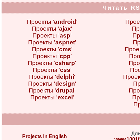
Читать RS
Проекты '
android
'
Прое
Проекты '
ajax
'
Пр
Проекты '
asp
'
Пр
Проекты '
aspnet
'
Пр
Проекты '
cms
'
Проек
Проекты '
cpp
'
Про
Проекты '
csharp
'
Про
Проекты '
css
'
Про
Проекты '
delphi
'
Проек
Проекты '
design
'
Пр
Проекты '
drupal
'
Про
Проекты '
excel
'
Пр
Пр
Дл
Projects in English
www.1001fr