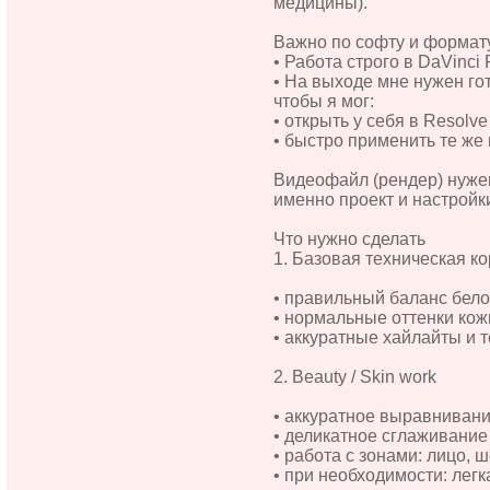
медицины).
Важно по софту и формат
• Работа строго в DaVinci 
• На выходе мне нужен го
чтобы я мог:
• открыть у себя в Resolve
• быстро применить те же 
Видеофайл (рендер) нужен
именно проект и настройк
Что нужно сделать
1. Базовая техническая к
• правильный баланс белог
• нормальные оттенки кожи
• аккуратные хайлайты и т
2. Beauty / Skin work
• аккуратное выравнивани
• деликатное сглаживание
• работа с зонами: лицо, ш
• при необходимости: легк