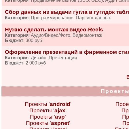
Категория
: Продвижение сайтов (SEO, GEO), Аудит сайт
Сбор данных из выдачи гугла в гуглдок табл
Категория
: Программирование, Парсинг данных
Нужно сделать монтаж видео-Reels
Категория
: Аудио/Видео/Фото, Видеомонтаж
Бюджет
: 300 руб
Оформление презентаций в фирменном сти
Категория
: Дизайн, Презентации
Бюджет
: 2 000 руб
В
Проекты
Проекты '
android
'
Прое
Проекты '
ajax
'
Пр
Проекты '
asp
'
Пр
Проекты '
aspnet
'
Пр