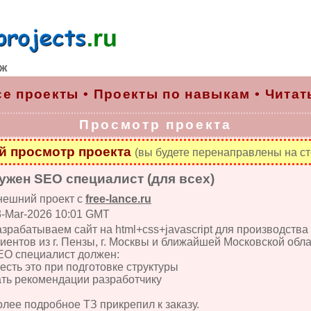
рж
се проекты
•
Проекты по навыкам
•
Читат
Просмотр проекта
 просмотр проекта
(вы будете перенаправлены на ст
ужен SEO специалист (для всех)
нешний проект с
free-lance.ru
3-Mar-2026 10:01 GMT
зрабатываем сайт на html+css+javascript для производства
иентов из г. Пензы, г. Москвы и ближайшей Московской обла
EO специалист должен:
есть это при подготовке структуры
ать рекомендации разработчику
лее подробное ТЗ прикрепил к заказу.