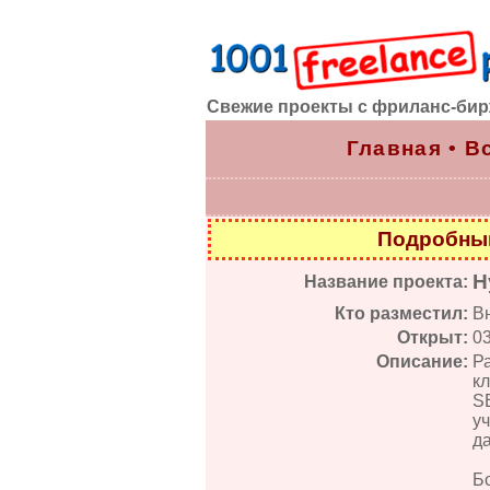
Свежие проекты с фриланс-би
Главная
•
В
Подробный
Н
Название проекта:
Кто разместил:
В
Открыт:
0
Описание:
Ра
кл
S
уч
д
Бо