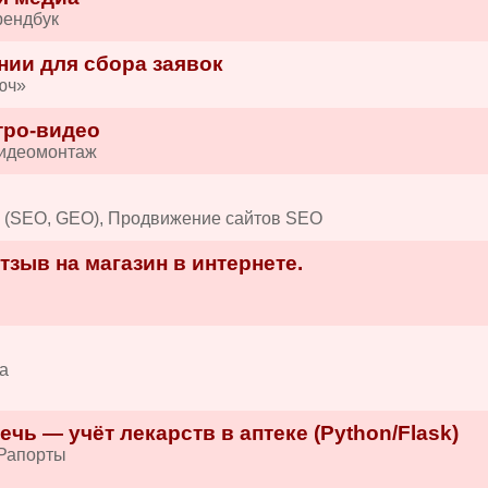
рендбук
нии для сбора заявок
юч»
тро-видео
Видеомонтаж
в (SEO, GEO), Продвижение сайтов SEO
зыв на магазин в интернете.
а
ечь — учёт лекарств в аптеке (Python/Flask)
/Рапорты