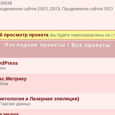
830648
родвижение сайтов (SEO, GEO), Продвижение сайтов SEO
 просмотр проекта
(вы будете перенаправлены на ст
Последние проекты /
Все проекты
rdPress
юч»
кс.Метрику
йтов
етология и Лазерная эпиляция)
 Парсинг данных
я медиа