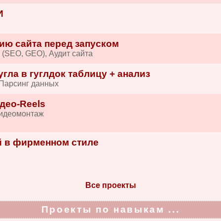
И
ию сайта перед запуском
 (SEO, GEO), Аудит сайта
гла в гуглдок таблицу + анализ
 Парсинг данных
део-Reels
Видеомонтаж
 в фирменном стиле
и
Все проекты
Проекты по навыкам ...