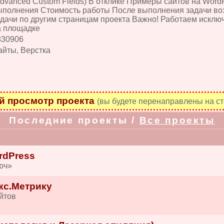
Advanced Custom Fields) В отклике Примеры сайтов на Wor
ыполнения Стоимость работы После выполнения задачи в
адачи по другим страницам проекта Важно! Работаем исклю
а площадке
830906
айты, Верстка
 просмотр проекта
(вы будете перенаправлены на ст
Последние проекты /
Все проекты
rdPress
юч»
кс.Метрику
йтов