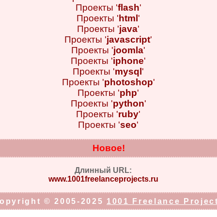
Проекты '
flash
'
Проекты '
html
'
Проекты '
java
'
Проекты '
javascript
'
Проекты '
joomla
'
Проекты '
iphone
'
Проекты '
mysql
'
Проекты '
photoshop
'
Проекты '
php
'
Проекты '
python
'
Проекты '
ruby
'
Проекты '
seo
'
Новое!
Длинный URL:
www.1001freelanceprojects.ru
opyright © 2005-2025
1001 Freelance Projec