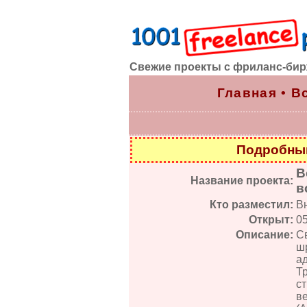
Свежие проекты с фриланс-би
Главная
•
В
Подробный
В
Название проекта:
в
Кто разместил:
В
Открыт:
0
Описание:
С
ш
ад
Т
с
в