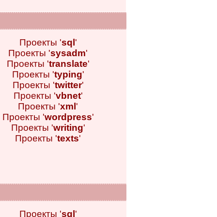
Проекты '
sql
'
Проекты '
sysadm
'
Проекты '
translate
'
Проекты '
typing
'
Проекты '
twitter
'
Проекты '
vbnet
'
Проекты '
xml
'
Проекты '
wordpress
'
Проекты '
writing
'
Проекты '
texts
'
Проекты '
sql
'