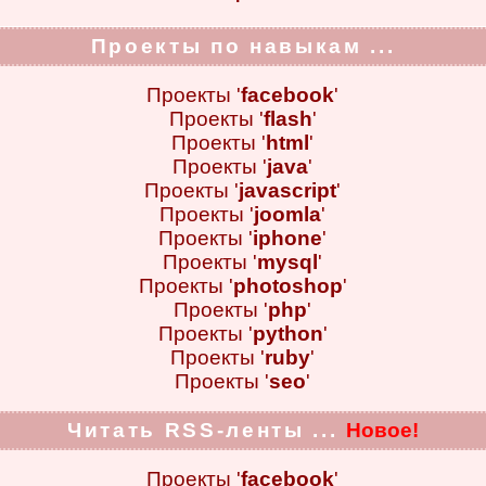
Проекты по навыкам ...
Проекты '
facebook
'
Проекты '
flash
'
Проекты '
html
'
Проекты '
java
'
Проекты '
javascript
'
Проекты '
joomla
'
Проекты '
iphone
'
Проекты '
mysql
'
Проекты '
photoshop
'
Проекты '
php
'
Проекты '
python
'
Проекты '
ruby
'
Проекты '
seo
'
Читать RSS-ленты ...
Новое!
Проекты '
facebook
'