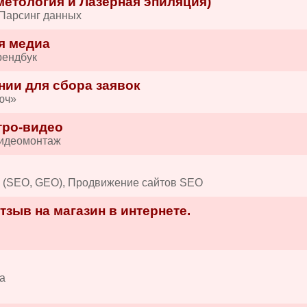
етология и Лазерная эпиляция)
 Парсинг данных
я медиа
рендбук
нии для сбора заявок
юч»
тро-видео
Видеомонтаж
в (SEO, GEO), Продвижение сайтов SEO
зыв на магазин в интернете.
а