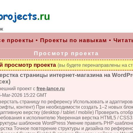
рж
се проекты
•
Проекты по навыкам
•
Читат
Просмотр проекта
 просмотр проекта
(вы будете перенаправлены на ст
ерстка страницы интернет-магазина на WordP
сех)
нешний проект с
free-lance.ru
5-Mar-2026 15:22 GMT
верстать страницу по референсу Использовать и адаптирова
рифты, контент) При необходимости создать 1–2 новых бло
аптивную верстку (desktop / tablet / mobile) Проверить от
ребования к исполнителю Уверенная верстка HTML5 / CSS3 
труктуры шаблонов WordPress Умение править PHP-шаблоны
ерстка Точное повторение структуры и дизайна по референ