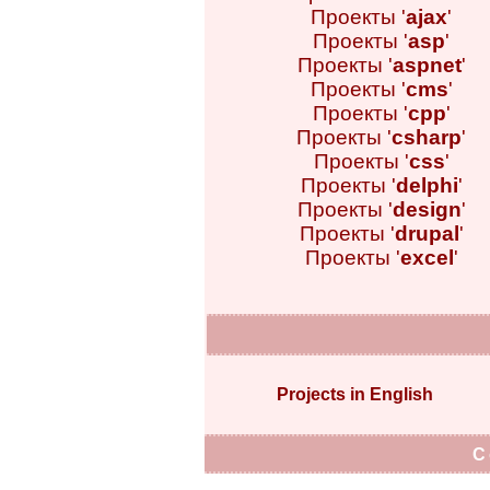
Проекты '
ajax
'
Проекты '
asp
'
Проекты '
aspnet
'
Проекты '
cms
'
Проекты '
cpp
'
Проекты '
csharp
'
Проекты '
css
'
Проекты '
delphi
'
Проекты '
design
'
Проекты '
drupal
'
Проекты '
excel
'
Projects in English
C