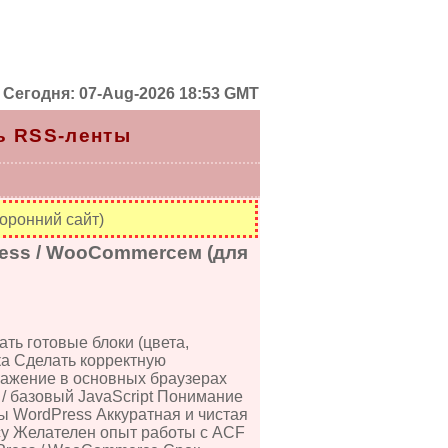
Сегодня: 07-Aug-2026 18:53 GMT
ь RSS-ленты
оронний сайт)
ress / WooCommerceм (для
ть готовые блоки (цвета,
ка Сделать корректную
ображение в основных браузерах
/ базовый JavaScript Понимание
 WordPress Аккуратная и чистая
су Желателен опыт работы с ACF