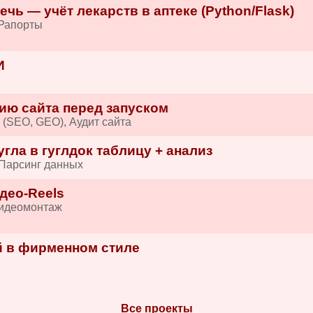
ечь — учёт лекарств в аптеке (Python/Flask)
/Рапорты
И
ию сайта перед запуском
 (SEO, GEO), Аудит сайта
гла в гуглдок таблицу + анализ
 Парсинг данных
део-Reels
Видеомонтаж
 в фирменном стиле
и
Все проекты