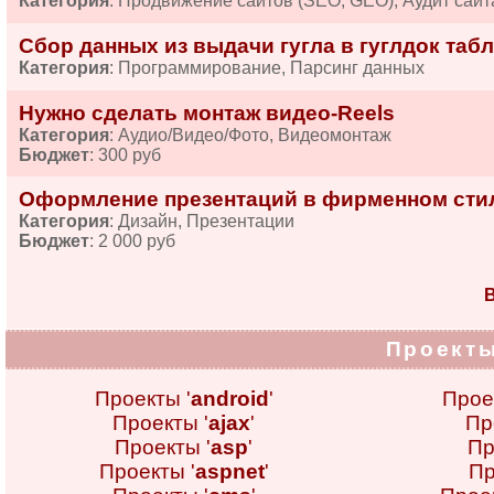
Категория
: Продвижение сайтов (SEO, GEO), Аудит сайт
Сбор данных из выдачи гугла в гуглдок табл
Категория
: Программирование, Парсинг данных
Нужно сделать монтаж видео-Reels
Категория
: Аудио/Видео/Фото, Видеомонтаж
Бюджет
: 300 руб
Оформление презентаций в фирменном сти
Категория
: Дизайн, Презентации
Бюджет
: 2 000 руб
В
Проекты
Проекты '
android
'
Прое
Проекты '
ajax
'
Пр
Проекты '
asp
'
Пр
Проекты '
aspnet
'
Пр