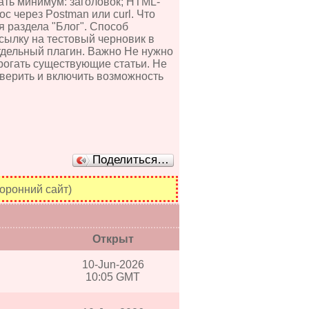
дать минимум: заголовок; HTML-
рос через Postman или curl. Что
 раздела "Блог". Способ
сылку на тестовый черновик в
тдельный плагин. Важно Не нужно
трогать существующие статьи. Не
оверить и включить возможность
Поделиться…
оронний сайт)
Открыт
10-Jun-2026
10:05 GMT