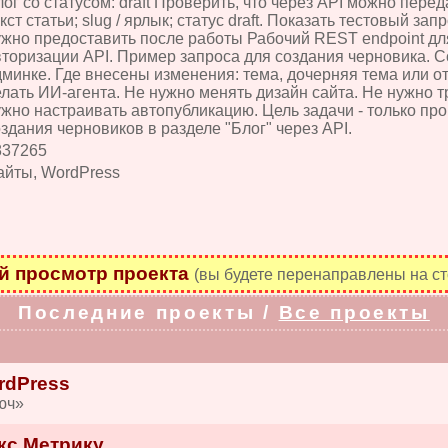
ог со статусом: draft Проверить, что через API можно пере
кст статьи; slug / ярлык; статус draft. Показать тестовый зап
ужно предоставить после работы Рабочий REST endpoint для
вторизации API. Пример запроса для создания черновика. С
дминке. Где внесены изменения: тема, дочерняя тема или о
елать ИИ-агента. Не нужно менять дизайн сайта. Не нужно 
ужно настраивать автопубликацию. Цель задачи - только пр
здания черновиков в разделе "Блог" через API.
837265
айты, WordPress
 просмотр проекта
(вы будете перенаправлены на ст
Последние проекты /
Все проекты
rdPress
юч»
кс.Метрику