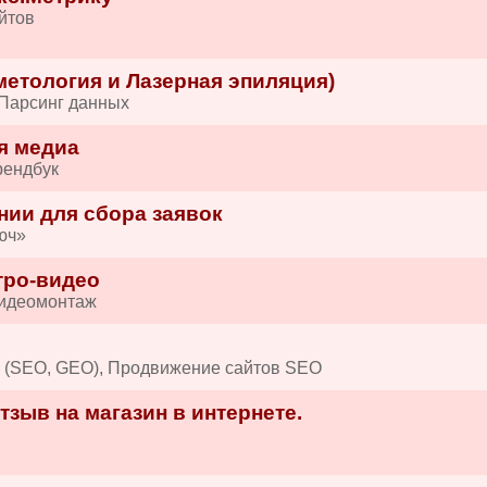
йтов
етология и Лазерная эпиляция)
 Парсинг данных
я медиа
рендбук
нии для сбора заявок
юч»
тро-видео
Видеомонтаж
в (SEO, GEO), Продвижение сайтов SEO
зыв на магазин в интернете.