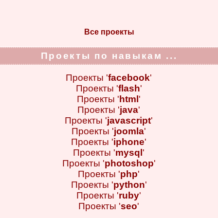
Все проекты
Проекты по навыкам ...
Проекты '
facebook
'
Проекты '
flash
'
Проекты '
html
'
Проекты '
java
'
Проекты '
javascript
'
Проекты '
joomla
'
Проекты '
iphone
'
Проекты '
mysql
'
Проекты '
photoshop
'
Проекты '
php
'
Проекты '
python
'
Проекты '
ruby
'
Проекты '
seo
'