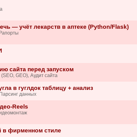
а
ечь — учёт лекарств в аптеке (Python/Flask)
/Рапорты
И
ию сайта перед запуском
 (SEO, GEO), Аудит сайта
гла в гуглдок таблицу + анализ
 Парсинг данных
део-Reels
Видеомонтаж
 в фирменном стиле
и