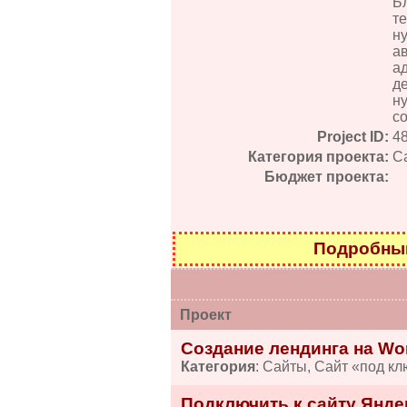
Бл
те
н
а
а
д
н
со
Project ID:
4
Категория проекта:
С
Бюджет проекта:
Подробный
Проект
Создание лендинга на Wo
Категория
: Сайты, Сайт «под кл
Подключить к сайту Янде