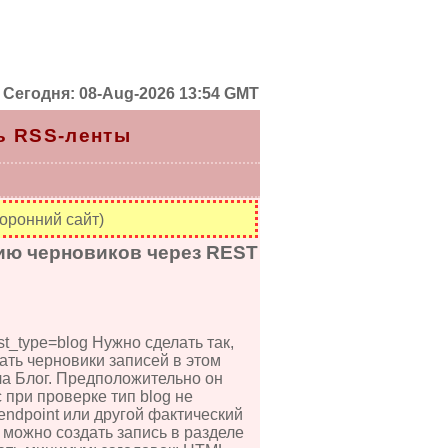
Сегодня: 08-Aug-2026 13:54 GMT
ь RSS-ленты
оронний сайт)
нию черновиков через REST
st_type=blog Нужно сделать так,
ать черновики записей в этом
ела Блог. Предположительно он
 при проверке тип blog не
endpoint или другой фактический
I можно создать запись в разделе