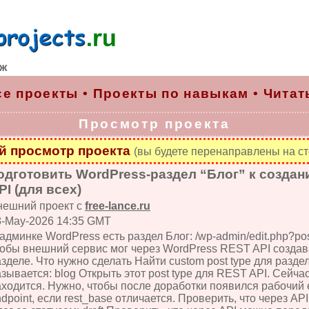
рж
се проекты
•
Проекты по навыкам
•
Читат
Просмотр проекта
 просмотр проекта
(вы будете перенаправлены на ст
одготовить WordPress-раздел “Блог” к созда
PI (для всех)
нешний проект с
free-lance.ru
8-May-2026 14:35 GMT
админке WordPress есть раздел Блог: /wp-admin/edit.php?po
тобы внешний сервис мог через WordPress REST API создав
зделе. Что нужно сделать Найти custom post type для разд
зывается: blog Открыть этот post type для REST API. Сейчас
аходится. Нужно, чтобы после доработки появился рабочий 
dpoint, если rest_base отличается. Проверить, что через AP