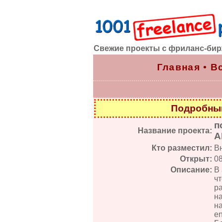
Свежие проекты с фриланс-би
Главная
•
В
Подробный
п
Название проекта:
A
Кто разместил:
В
Открыт:
0
Описание:
В 
ч
ра
на
н
en