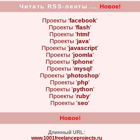
Читать RSS-ленты ...
Новое!
Проекты '
facebook
'
Проекты '
flash
'
Проекты '
html
'
Проекты '
java
'
Проекты '
javascript
'
Проекты '
joomla
'
Проекты '
iphone
'
Проекты '
mysql
'
Проекты '
photoshop
'
Проекты '
php
'
Проекты '
python
'
Проекты '
ruby
'
Проекты '
seo
'
Новое!
Длинный URL:
www.1001freelanceprojects.ru