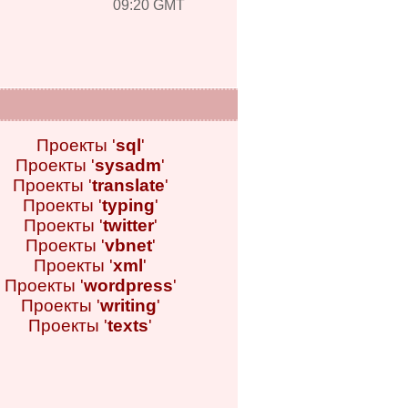
09:20 GMT
Проекты '
sql
'
Проекты '
sysadm
'
Проекты '
translate
'
Проекты '
typing
'
Проекты '
twitter
'
Проекты '
vbnet
'
Проекты '
xml
'
Проекты '
wordpress
'
Проекты '
writing
'
Проекты '
texts
'