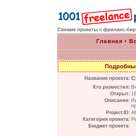
Свежие проекты с фриланс-би
Главная
•
В
Подробный
С
Название проекта:
Кто разместил:
В
Открыт:
1
Описание:
И
пр
Project ID:
4
Категория проекта:
Ре
Бюджет проекта: