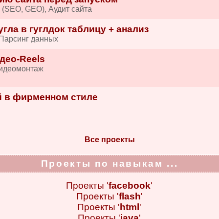
 (SEO, GEO), Аудит сайта
гла в гуглдок таблицу + анализ
 Парсинг данных
део-Reels
Видеомонтаж
 в фирменном стиле
и
Все проекты
Проекты по навыкам ...
Проекты '
facebook
'
Проекты '
flash
'
Проекты '
html
'
Проекты '
java
'