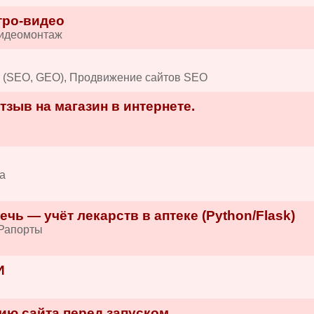
тро-видео
Видеомонтаж
в (SEO, GEO), Продвижение сайтов SEO
зыв на магазин в интернете.
а
ечь — учёт лекарств в аптеке (Python/Flask)
/Рапорты
И
ию сайта перед запуском