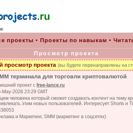
рж
се проекты
•
Проекты по навыкам
•
Читат
Просмотр проекта
 просмотр проекта
(вы будете перенаправлены на ст
ММ терминала для торговли криптовалютой
нешний проект с
free-lance.ru
6-May-2026 23:29 GMT
щем человека который сможет создавать контент на тему кр
ивлекать этим новых пользователей. Интересует Shorts и Ti
838053
клама и Маркетинг, SMM (маркетинг в соцсетях)