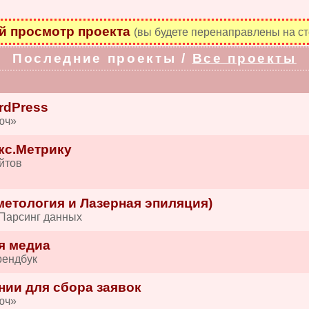
 просмотр проекта
(вы будете перенаправлены на ст
Последние проекты /
Все проекты
rdPress
юч»
кс.Метрику
йтов
етология и Лазерная эпиляция)
 Парсинг данных
я медиа
рендбук
нии для сбора заявок
юч»