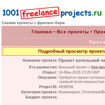
Свежие проекты с фриланс-бирж
Главная
•
Все проекты
•
Про
Прос
Подробный просмотр проек
Проект котельной ч
Название проекта:
Кто разместил:
Внешний проект с
free-lan
Открыт:
16-May-2026 23:28 GMT
Описание:
Требуется проект котельн
газовый котел мощностью 2
Project ID:
4838056
Категория проекта:
Инжиниринг, Отопление/В
Бюджет проекта: