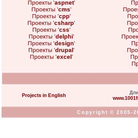
Проекты '
aspnet
'
Пр
Проекты '
cms
'
Проек
Проекты '
cpp
'
Про
Проекты '
csharp
'
Про
Проекты '
css
'
Про
Проекты '
delphi
'
Проек
Проекты '
design
'
Пр
Проекты '
drupal
'
Про
Проекты '
excel
'
Пр
Пр
Дл
Projects in English
www.1001fr
Copyright © 2005-